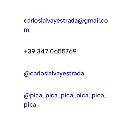
carloslalvayestrada@gmail.co
m
+39 347 0655769
@carloslalvayestrada
@pica_pica_pica_pica_pica_
pica